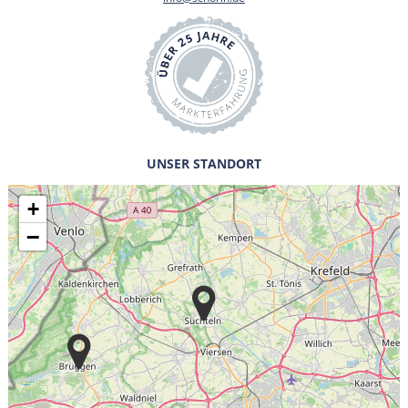
UNSER STANDORT
+
−