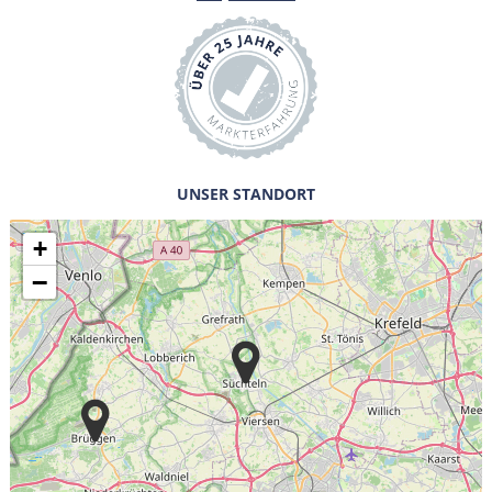
UNSER STANDORT
+
−