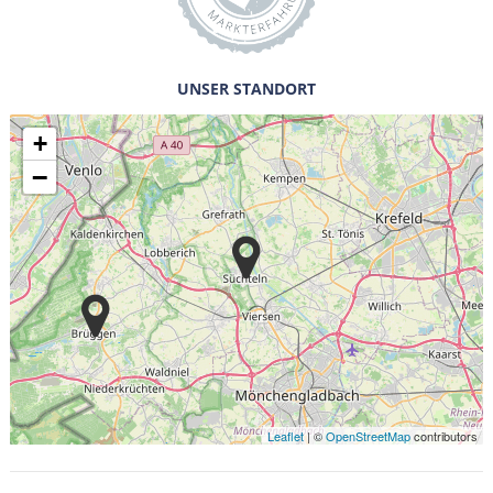
UNSER STANDORT
+
−
Leaflet
| ©
OpenStreetMap
contributors