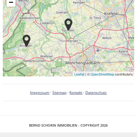
−
Leaflet
| ©
OpenStreetMap
contributors
Impressum
-
Sitemap
-
Kontakt
-
Datenschutz
BERND SCHORIN IMMOBILIEN - COPYRIGHT 2026
IMMOBILIENSOFTWARE & WEBDESIGN POWERED BY